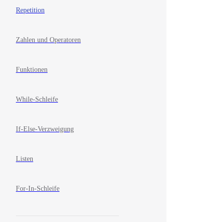
Repetition
Zahlen und Operatoren
Funktionen
While-Schleife
If-Else-Verzweigung
Listen
For-In-Schleife