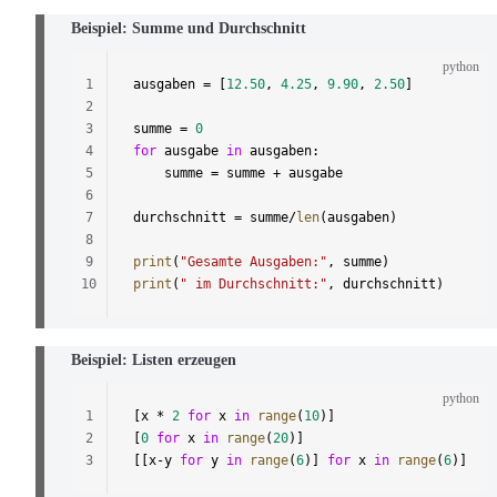
Beispiel: Summe und Durchschnitt
python
1
ausgaben = [
12.50
, 
4.25
, 
9.90
, 
2.50
]
2
3
summe = 
0
4
for
 ausgabe 
in
 ausgaben:
5
	summe = summe + ausgabe
6
7
durchschnitt = summe/
len
(ausgaben)
8
9
print
(
"Gesamte Ausgaben:"
, summe)
10
print
(
" im Durchschnitt:"
, durchschnitt)
Beispiel: Listen erzeugen
python
1
[x * 
2
 for
 x 
in
 range
(
10
)]
2
[
0
 for
 x 
in
 range
(
20
)]
3
[[x-y 
for
 y 
in
 range
(
6
)] 
for
 x 
in
 range
(
6
)]