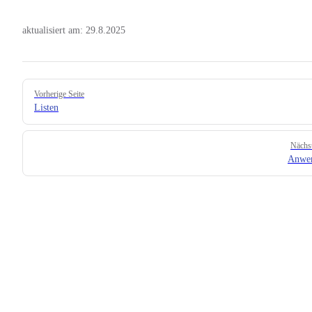
aktualisiert am:
29.8.2025
Pager
Vorherige Seite
Listen
Nächst
Anwe