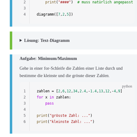
2
	print
(
"####"
)  
# muss natürlich angepasst 
3
4
diagramm([
7
,
2
,
5
])
Lösung: Text-Diagramm
Aufgabe: Minimum/Maximum
Gehe in einer for-Schleife die Zahlen einer Liste durch und
bestimme die kleinste und die grösste dieser Zahlen.
python
1
zahlen = [
2
,
6
,
12
,
34
,
2.4
,-
1.4
,
13
,
12
,-
4
,
9
]
2
for
 x 
in
 zahlen:
3
    pass
4
5
print
(
"grösste Zahl: ..."
)
6
print
(
"kleinste Zahl: ..."
)